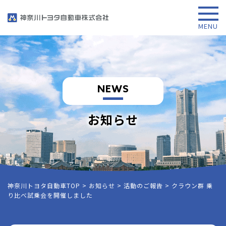
NEWS
お知らせ
神奈川トヨタ自動車TOP
>
お知らせ
>
活動のご報告
>
クラウン群 乗
り比べ試乗会を開催しました