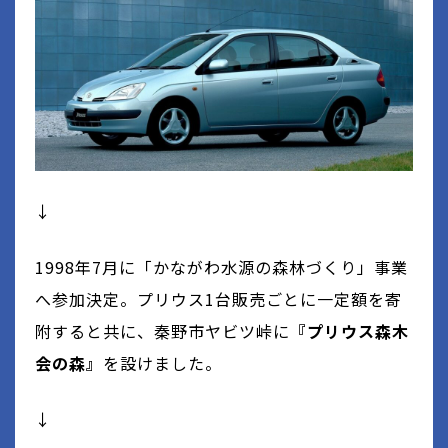
↓
1998
年
7
月に「かながわ水源の森林づくり」事業
へ参加決定。プリウス
1
台販売ごとに一定額を寄
附すると共に、秦野市ヤビツ峠に
『プリウス森木
会の森』
を設けました。
↓