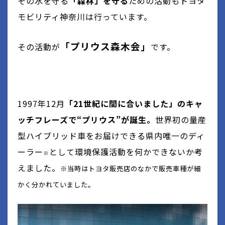
その水を守る
「森林」を守る
ための活動もトヨタ
モビリティ神奈川は行っています。
「プリウス森木会」
その活動が
です。
1997
年
12
月
「21世紀に間に合いました」のキャ
ッチフレーズで“プリウス”が誕生。
世界初の量産
型ハイブリッド車をお届けできる県内唯一のディ
ーラー
として環境保護活動を何かできないか考
※
えました。
※当時はトヨタ販売店のなかで販売車種が細
かく分かれていました。