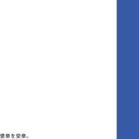
綬褒章を受章。