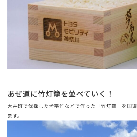
あぜ道に竹灯籠を並べていく！
大井町で伐採した孟宗竹などで作った「竹灯籠」を国道か
ます。