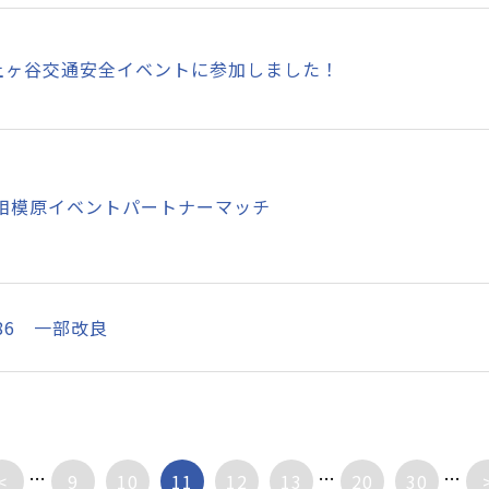
土ヶ谷交通安全イベントに参加しました！
C相模原イベントパートナーマッチ
86 一部改良
...
...
...
<
9
10
11
12
13
20
30