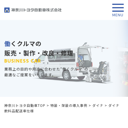
働くクルマの
販売・製作・改良・修理
BUSINESS CAR
業務上の目的や用途に合わせた“働くクルマ”の
最適なご提案をいたします。
神奈川トヨタ自動車TOP
>
特装・架装の導入事例
>
ダイナ
>
ダイナ
飲料品配送車仕様