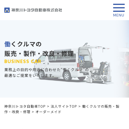
働くクルマの
販売・製作・改良・修理
BUSINESS CAR
業務上の目的や用途に合わせた“働くクルマ”の
最適なご提案をいたします。
神奈川トヨタ自動車TOP
>
法人サイトTOP
>
働くクルマの販売・製
作・改良・修理
>
オーダーメイド