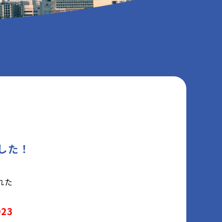
ました！
れた
023