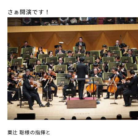
さぁ開演です！
粟辻 聡様の指揮と