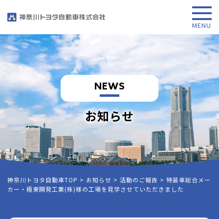
NEWS
お知らせ
神奈川トヨタ自動車TOP
>
お知らせ
>
活動のご報告
>
特装車総合メー
カー・極東開発工業(株)様の工場を見学させていただきました