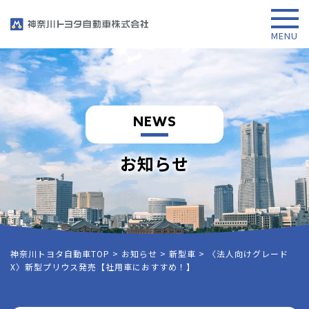
NEWS
お知らせ
神奈川トヨタ自動車TOP
>
お知らせ
>
新型車
>
〈法人向けグレード
X〉新型プリウス発売【社用車におすすめ！】