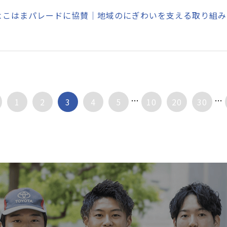
よこはまパレードに協賛│地域のにぎわいを支える取り組み
...
...
1
2
3
4
5
10
20
30