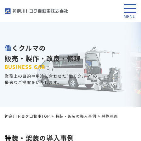
働くクルマの
販売・製作・改良・修理
BUSINESS CAR
業務上の目的や用途に合わせた“働くクルマ”の
最適なご提案をいたします。
神奈川トヨタ自動車TOP
>
特装・架装の導入事例
>
特殊車両
特装・架装の導入事例